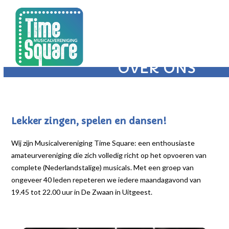
Open
Close
Skip
mobile
mobile
to
menu
menu
content
OVER ONS
Lekker zingen, spelen en dansen!
Wij zijn Musicalvereniging Time Square: een enthousiaste
amateurvereniging die zich volledig richt op het opvoeren van
complete (Nederlandstalige) musicals. Met een groep van
ongeveer 40 leden repeteren we iedere maandagavond van
19.45 tot 22.00 uur in De Zwaan in Uitgeest.